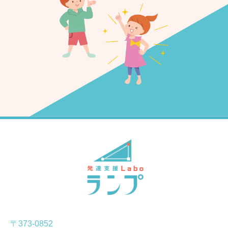
〒373-0852