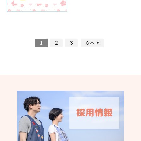
1
2
3
次へ »
認く