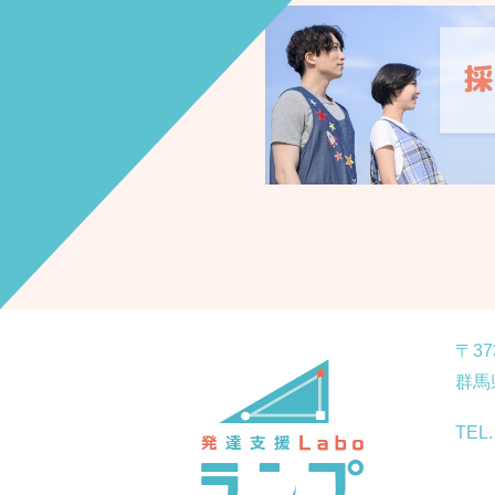
情報について
に関してはこちらよりご確認
。
〒37
群馬
TEL