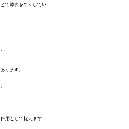
とで障害をなくしてい
す。
があります。
。
す。
互作用として捉えます。