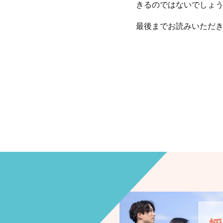
きるのではないでしょ
最後までお読みいただ
情報について