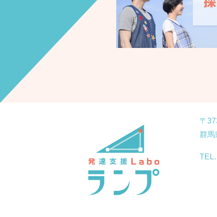
に関してはこちらよりご確認
。
〒37
群馬
TEL